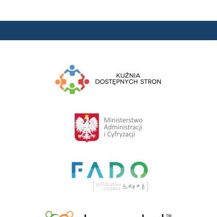
COM_CONTENT_READ_MOREInformacje prawne
Liczba artykułów:1
Redakcja BIP
W tym dziale znajdą Państwo informacje o
administratorach i redaktorach Biuletynu Informacji
Publicznej Przykładowej Instytucji.
COM_CONTENT_READ_MORERedakcja BIP