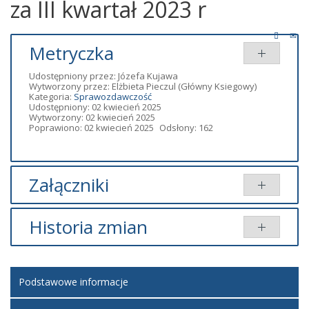
za III kwartał 2023 r
Metryczka
Udostępniony przez:
Józefa Kujawa
Wytworzony przez:
Elżbieta Pieczul
(Główny Ksiegowy)
Kategoria:
Sprawozdawczość
Udostępniony: 02 kwiecień 2025
Wytworzony: 02 kwiecień 2025
Poprawiono: 02 kwiecień 2025
Odsłony: 162
Załączniki
Dodany
Historia zmian
Tytuł
Typ
Rozmiar
przez
Rb 27 III kwartał
pdf
81.12
Józefa
Opis zmian
Data
Osoba
Porównaj
2023 r.
KB
Kujawa
Podstawowe informacje
Artykuł
środa, 02
Józefa
Rb 28 III kwartał
pdf
86.94
Józefa
został
kwiecień
Kujawa
2023r
KB
Kujawa