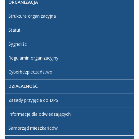
utworzony.
2025 10:40
ORGANIZACJA
Dodane
Struktura organizacyjna
załączniki
Rb 27 III
Statut
kwartał
2023 r.
Sygnaliści
Rb 28 III
kwartał
2023r
Regulamin organizacyjny
Cyberbezpieczeństwo
DZIAŁALNOŚĆ
Zasady przyjęcia do DPS
Informacje dla odwiedzających
Samorząd mieszkańców