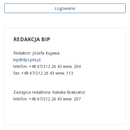
Logowanie
Liczba artykułów:1
Pomoc BIP
Tutaj zamieszczamy opisy sposobu załatwiania spraw
w Przykładowej Instytucji.
Na tej stronie znajdują się odnośniki do informacji,
które mogą pomóc w korzystaniu z Biuletynu
COM_CONTENT_READ_MORESprawy
Informacji Publicznej Przykładowej Instytucji.
REDAKCJA
BIP
COM_CONTENT_READ_MOREPomoc BIP
Redaktor: Józefa Kujawa
bip@dps.pila.pl
Liczba artykułów:3
telefon: +48 67/212 26 43 wew. 204
Informacje prawne
fax: +48 67/212 26 43 wew. 113
W tym dziale znajdują się oświadczenia prawne
wydawcy BIP – warunki korzystania z serwisów
Zastępca redaktora: Natalia Braksator
internetowych wydawcy, w tym z BIP, polityka
telefon: +48 67/212 26 43 wew. 207
prywatności, oświadczenie o dostępności
COM_CONTENT_READ_MOREInformacje prawne
Liczba artykułów:1
Redakcja BIP